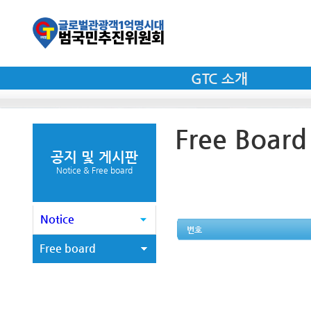
GTC 소개
Free Board
공지 및 게시판
Notice & Free board
Notice
번호
Free board